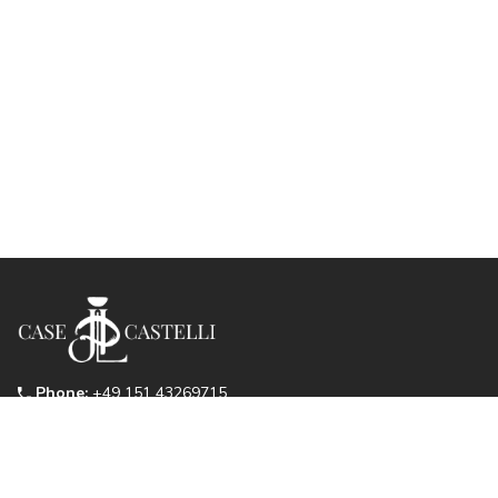
Phone:
+49 151 43269715
Mobile:
+39 328 4278682
Email:
info@case-castelli.com
VAT:
DE 278778156
Supported by MAGARI SRLS