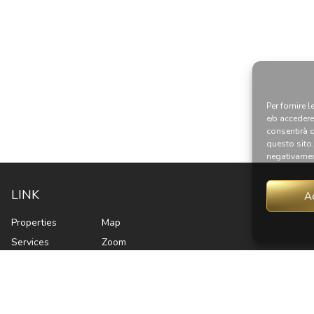
Per fornire 
e/o accedere
consentirà 
questo sito
negativament
LINK
A
Properties
Map
Services
Zoom
About me
Contacts