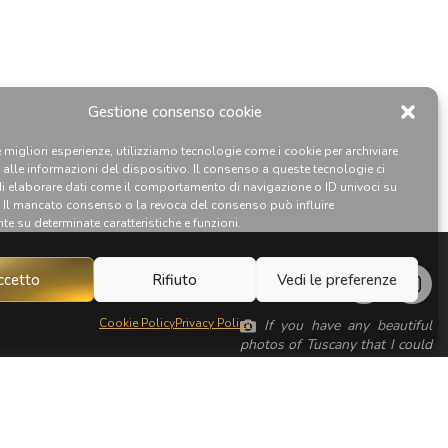
Gestione consenso cookie
le migliori esperienze, utilizziamo tecnologie come i cookie per archiviare
 alle informazioni del dispositivo. Il consenso a queste tecnologie ci
di elaborare dati come il comportamento di navigazione o ID univoci su
. Il mancato consenso o la revoca del consenso può influire
e su determinate caratteristiche e funzioni.
FOLLOW
ccetto
Rifiuto
Vedi le preferenze
Cookie Policy
Privacy Policy
If you have any beautiful
photos of Tuscany that I could
publish for my website, I'd
love it if you could send them
to me. Thanks a lot!