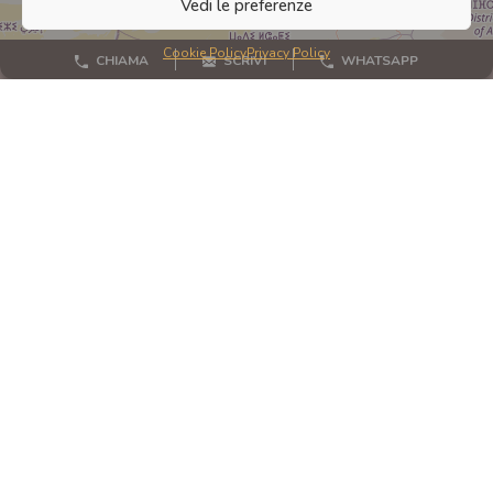
Vedi le preferenze
Cookie Policy
Privacy Policy
CHIAMA
SCRIVI
WHATSAPP
Phone:
+49 151 43269715
Mobile:
+39 328 4278682
Email:
info@case-castelli.com
VAT:
DE 278778156
Supported by MAGARI SRLS
LINK